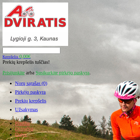
0,00€
Krepšelis
Prekių krepšelis tuščias!
Prisijunkite
arba
Susikurkite pirkėjo paskyrą
.
Norų sąrašas (0)
Pirkėjo paskyra
Prekių krepšelis
Užsakymas
Pradžia
Dviračiai
Dalys