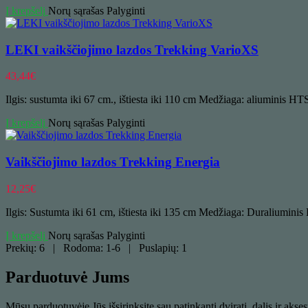
Į krepšelį
Norų sąrašas
Palyginti
LEKI vaikščiojimo lazdos Trekking VarioXS
43,44
€
Ilgis: sustumta iki 67 cm., ištiesta iki 110 cm Medžiaga: aliuminis HTS 
Į krepšelį
Norų sąrašas
Palyginti
Vaikščiojimo lazdos Trekking Energia
12,25
€
Ilgis: Sustumta iki 61 cm, ištiesta iki 135 cm Medžiaga: Duraliuminis 
Į krepšelį
Norų sąrašas
Palyginti
Prekių: 6 | Rodoma: 1-6 | Puslapių: 1
Parduotuvė Jums
Mūsų parduotuvėje Jūs išsirinksite sau patinkantį dviratį, dalis ir aks