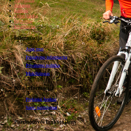
Aksesuarai
Apranga
Įrankiai
Ėjimo lazdos
Remontas
Informacija
Informacija
Apie mus
Pristatymo informacija
Privatumo politika
Mokilizingas
Kita informacija
Prekiniai ženklai
Spec. pasiūlymai
Parduotuvės lankytojams