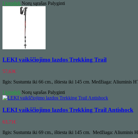
Į krepšelį
Norų sąrašas
Palyginti
LEKI vaikščiojimo lazdos Trekking Trail
57,63
€
Ilgis: Sustumta iki 66 cm., ištiesta iki 145 cm. Medžiaga: Aliuminis H
Į krepšelį
Norų sąrašas
Palyginti
LEKI vaikščiojimo lazdos Trekking Trail Antishock
63,71
€
Ilgis: Sustumta iki 69 cm., ištiesta iki 145 cm. Medžiaga: Aliuminis HT