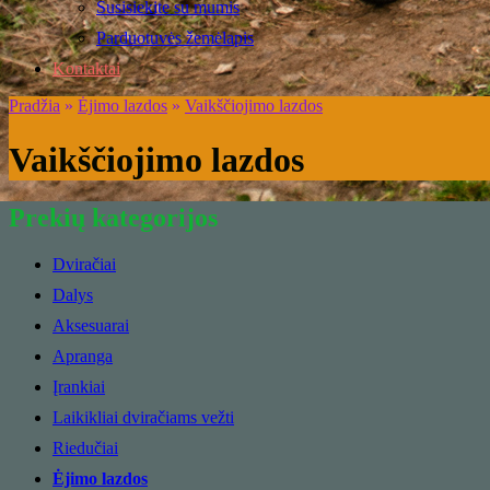
Susisiekite su mumis
Parduotuvės žemėlapis
Kontaktai
Pradžia
»
Ėjimo lazdos
»
Vaikščiojimo lazdos
Vaikščiojimo lazdos
Prekių kategorijos
Dviračiai
Dalys
Aksesuarai
Apranga
Įrankiai
Laikikliai dviračiams vežti
Riedučiai
Ėjimo lazdos