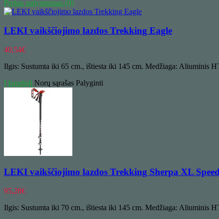
Prekių palyginimas (0)
LEKI vaikščiojimo lazdos Trekking Eagle
40,54
€
Ilgis: Sustumta iki 65 cm., ištiesta iki 145 cm. Medžiaga: Aliuminis H
Į krepšelį
Norų sąrašas
Palyginti
LEKI vaikščiojimo lazdos Trekking Sherpa XL Spee
95,28
€
Ilgis: Sustumta iki 70 cm., ištiesta iki 145 cm. Medžiaga: Aliuminis H