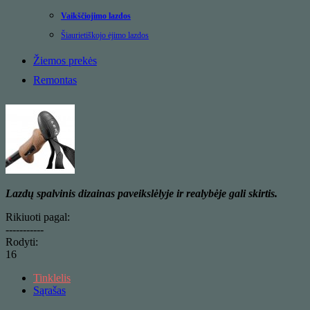
Vaikščiojimo lazdos
Šiaurietiškojo ėjimo lazdos
Žiemos prekės
Remontas
Lazdų spalvinis dizainas paveikslėlyje ir realybėje gali skirtis.
Rikiuoti pagal:
-----------
Rodyti:
16
Tinklelis
Sąrašas