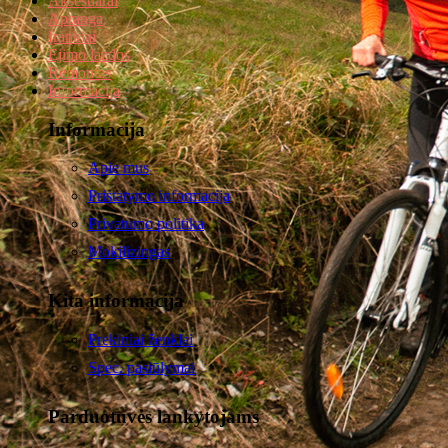
Aksesuarai
Apranga
Įrankiai
Ėjimo lazdos
Remontas
Informacija
Informacija
Apie mus
Pristatymo informacija
Privatumo politika
Mokilizingas
Kita informacija
Prekiniai ženklai
Spec. pasiūlymai
Parduotuvės lankytojams