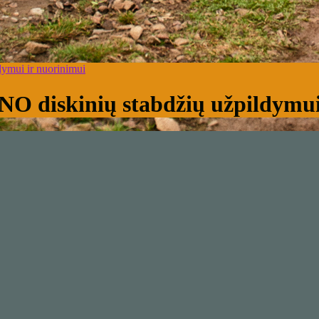
dymui ir nuorinimui
NO diskinių stabdžių užpildymui