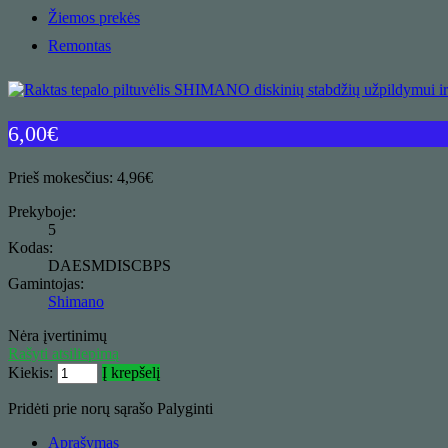
Žiemos prekės
Remontas
6,00
€
Prieš mokesčius: 4,96€
Prekyboje:
5
Kodas:
DAESMDISCBPS
Gamintojas:
Shimano
Nėra įvertinimų
Rašyti atsiliepimą
Kiekis:
Į krepšelį
Pridėti prie norų sąrašo
Palyginti
Aprašymas