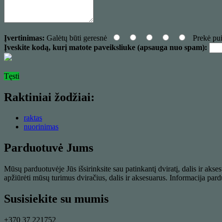
Įvertinimas:
Galėtų būti geresnė
Prekė pui
Įveskite kodą, kurį matote paveiksliuke (apsauga nuo spam):
Tęsti
Raktiniai žodžiai:
raktas
nuorinimas
Parduotuvė Jums
Mūsų parduotuvėje Jūs išsirinksite sau patinkantį dviratį, dalis ir aks
apžiūrėti mūsų turimus dviračius, dalis ir aksesuarus. Informacija par
Susisiekite su mumis
+370 37 221752