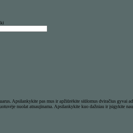
ki
esuarus. Apsilankykite pas mus ir apžiūrėkite siūlomus dviračius gyvai a
duotuvėje nuolat atnaujinama. Apsilankykite kuo dažniau ir įsigykite nauj