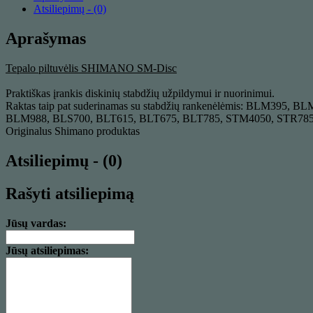
Atsiliepimų - (0)
Aprašymas
Tepalo piltuvėlis SHIMANO SM-Disc
Praktiškas įrankis diskinių stabdžių užpildymui ir nuorinimui.
Raktas taip pat suderinamas su stabdžių rankenėlėmis: BL
BLM988, BLS700, BLT615, BLT675, BLT785, STM4050, STR785
Originalus Shimano produktas
Atsiliepimų - (0)
Rašyti atsiliepimą
Jūsų vardas:
Jūsų atsiliepimas: