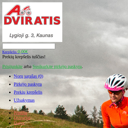
0,00€
Krepšelis
Prekių krepšelis tuščias!
Prisijunkite
arba
Susikurkite pirkėjo paskyrą
.
Norų sąrašas (0)
Pirkėjo paskyra
Prekių krepšelis
Užsakymas
Pradžia
Dviračiai
Dalys