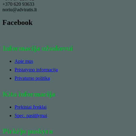
+370 620 93633
noriu@adviratis.lt
Facebook
Informacija užsakovui
Apie mus
Pristatymo informacija
Privatumo politika
Kita informacija
Prekiniai ženklai
Spec. pasiūlymai
Pirkėjo paskyra