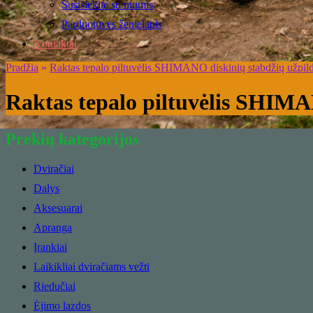
Susisiekite su mumis
Parduotuvės žemėlapis
Kontaktai
Pradžia
»
Raktas tepalo piltuvėlis SHIMANO diskinių stabdžių užpil
Raktas tepalo piltuvėlis SHIMA
Prekių kategorijos
Dviračiai
Dalys
Aksesuarai
Apranga
Įrankiai
Laikikliai dviračiams vežti
Riedučiai
Ėjimo lazdos